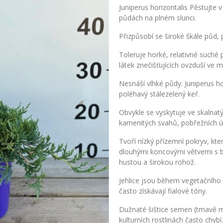
Juniperus horizontalis Pěstujte
půdách na plném slunci.
Přizpůsobí se široké škále půd, 
Toleruje horké, relativně such
látek znečišťujících ovzduší ve 
Nesnáší vlhké půdy. Juniperus ho
poléhavý stálezelený keř.
Obvykle se vyskytuje ve skalnat
kamenitých svahů, pobřežních út
Tvoří nízký přízemní pokryv, kte
dlouhými koncovými větvemi s b
hustou a širokou rohož.
Jehlice jsou během vegetačního 
často získávají fialové tóny.
Dužnaté šištice semen (tmavě mo
kulturních rostlinách často chybí.