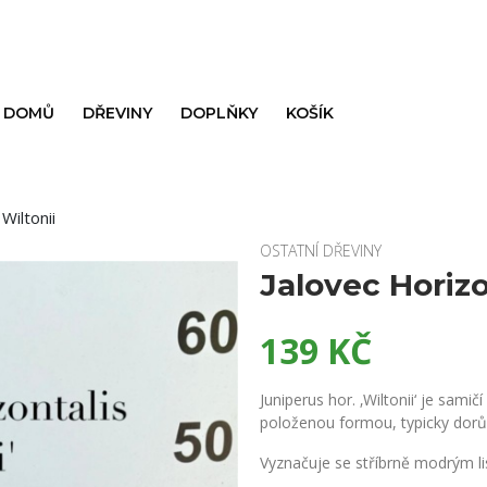
DOMŮ
DŘEVINY
DOPLŇKY
KOŠÍK
Wiltonii
OSTATNÍ DŘEVINY
Jalovec Horizo
139
KČ
Juniperus hor. ‚Wiltonii‘ je samičí
položenou formou, typicky dorůs
Vyznačuje se stříbrně modrým lis