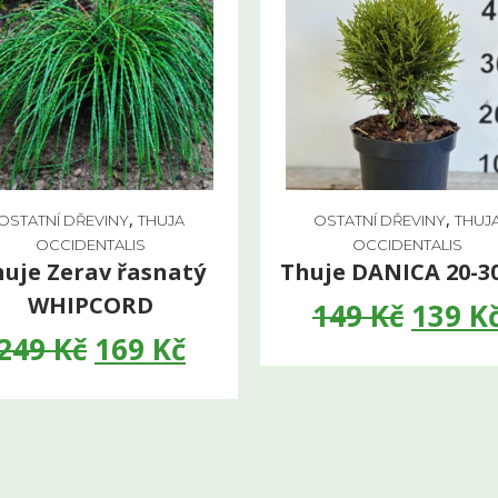
,
,
OSTATNÍ DŘEVINY
THUJA
OSTATNÍ DŘEVINY
THUJ
OCCIDENTALIS
OCCIDENTALIS
uje Zerav řasnatý
Thuje DANICA 20-3
WHIPCORD
149
Kč
139
K
249
Kč
169
Kč