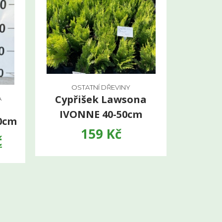
OSTATNÍ DŘEVINY
Cypřišek Lawsona
A
IVONNE 40-50cm
0cm
159
Kč
č