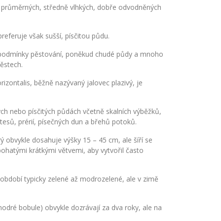
 v průměrných, středně vlhkých, dobře odvodněných
preferuje však sušší, písčitou půdu.
é podmínky pěstování, poněkud chudé půdy a mnoho
městech.
rizontalis, běžně nazývaný jalovec plazivý, je
ých nebo písčitých půdách včetně skalních výběžků,
esů, prérií, písečných dun a břehů potoků.
rý obvykle dosahuje výšky 15 – 45 cm, ale šíří se
ohatými krátkými větvemi, aby vytvořil často
období typicky zelené až modrozelené, ale v zimě
dré bobule) obvykle dozrávají za dva roky, ale na