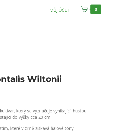
0
MŮJ ÚČET
ntalis Wiltonii
 kultivar, který se vyznačuje vynikající, hustou,
tající do výšky cca 20 cm .
tím, které v zimě získává fialové tóny.