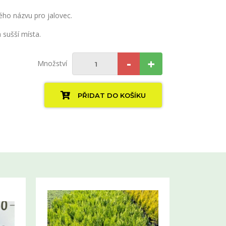
ého názvu pro jalovec.
 sušší místa.
-
+
Množství
PŘIDAT DO KOŠÍKU